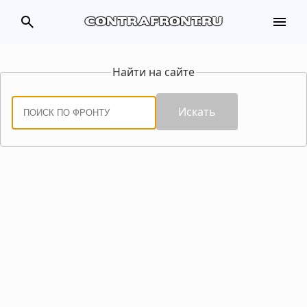
search
menu
contrafront.ru
Найти на сайте
Искать