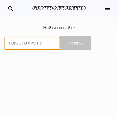
search
menu
contrafront.ru
Найти на сайте
Искать