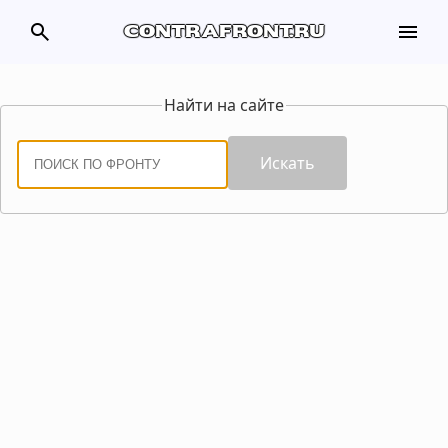
search
menu
contrafront.ru
Найти на сайте
Искать