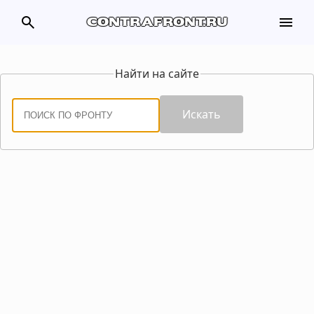
search
menu
contrafront.ru
Найти на сайте
Искать