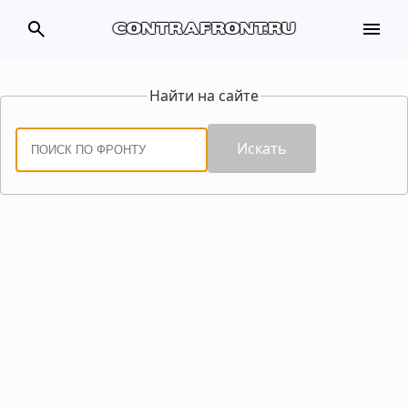
search
menu
contrafront.ru
Найти на сайте
Искать