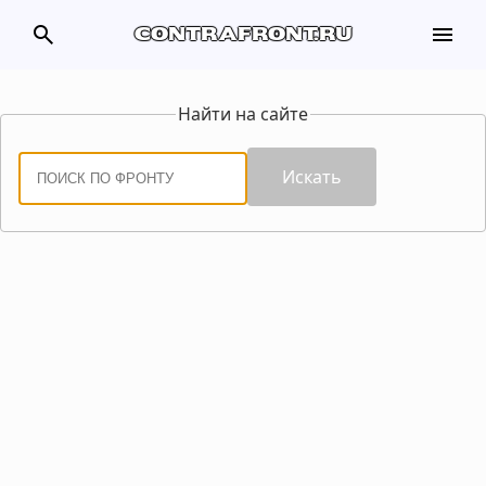
search
menu
contrafront.ru
Найти на сайте
Искать