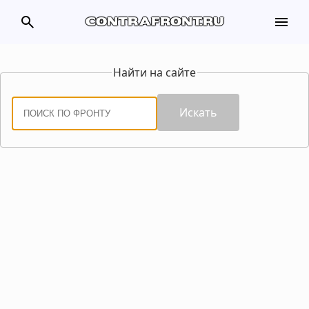
search
menu
contrafront.ru
Найти на сайте
Искать