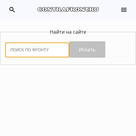
search
menu
contrafront.ru
Найти на сайте
Искать