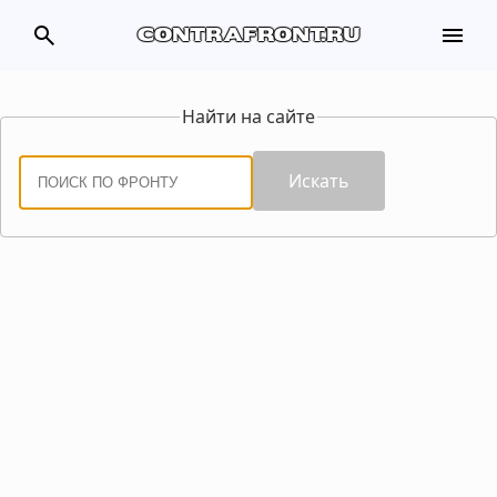
search
menu
contrafront.ru
Найти на сайте
Искать